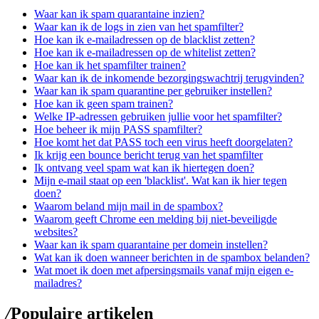
Waar kan ik spam quarantaine inzien?
Waar kan ik de logs in zien van het spamfilter?
Hoe kan ik e-mailadressen op de blacklist zetten?
Hoe kan ik e-mailadressen op de whitelist zetten?
Hoe kan ik het spamfilter trainen?
Waar kan ik de inkomende bezorgingswachtrij terugvinden?
Waar kan ik spam quarantine per gebruiker instellen?
Hoe kan ik geen spam trainen?
Welke IP-adressen gebruiken jullie voor het spamfilter?
Hoe beheer ik mijn PASS spamfilter?
Hoe komt het dat PASS toch een virus heeft doorgelaten?
Ik krijg een bounce bericht terug van het spamfilter
Ik ontvang veel spam wat kan ik hiertegen doen?
Mijn e-mail staat op een 'blacklist'. Wat kan ik hier tegen
doen?
Waarom beland mijn mail in de spambox?
Waarom geeft Chrome een melding bij niet-beveiligde
websites?
Waar kan ik spam quarantaine per domein instellen?
Wat kan ik doen wanneer berichten in de spambox belanden?
Wat moet ik doen met afpersingsmails vanaf mijn eigen e-
mailadres?
/
Populaire artikelen