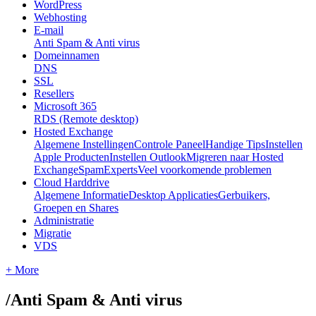
WordPress
Webhosting
E-mail
Anti Spam & Anti virus
Domeinnamen
DNS
SSL
Resellers
Microsoft 365
RDS (Remote desktop)
Hosted Exchange
Algemene Instellingen
Controle Paneel
Handige Tips
Instellen
Apple Producten
Instellen Outlook
Migreren naar Hosted
Exchange
SpamExperts
Veel voorkomende problemen
Cloud Harddrive
Algemene Informatie
Desktop Applicaties
Gerbuikers,
Groepen en Shares
Administratie
Migratie
VDS
+ More
/
Anti Spam & Anti virus