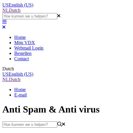
US
English (US)
NL
Dutch
Home
Mijn VDX
Webmail Login
Bestellen
Contact
Dutch
US
English (US)
NL
Dutch
Home
E-mail
Anti Spam & Anti virus