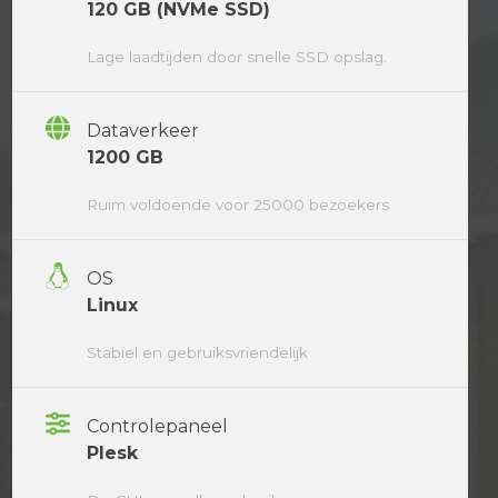
120 GB (NVMe SSD)
Lage laadtijden door snelle SSD opslag.
Dataverkeer
1200 GB
Ruim voldoende voor 25000 bezoekers
OS
Linux
Stabiel en gebruiksvriendelijk
Controlepaneel
Plesk