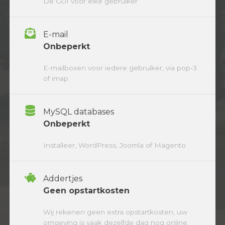
De GUI voor elke gebruiker
E-mail
Onbeperkt
E-mailboxen voor iedere gebruiker, via pop-3
of imap
MySQL databases
Onbeperkt
Installeer, WordPress, Joomla of Magento
Addertjes
Geen opstartkosten
Wij rekenen geen extra opstartkosten, uw
omgeving is vaak dezelfde dag nog online.