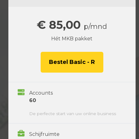
€ 85,00
p/mnd
Hét MKB pakket
Bestel Basic - R
Accounts
60
De perfecte start van uw online business
Schijfruimte