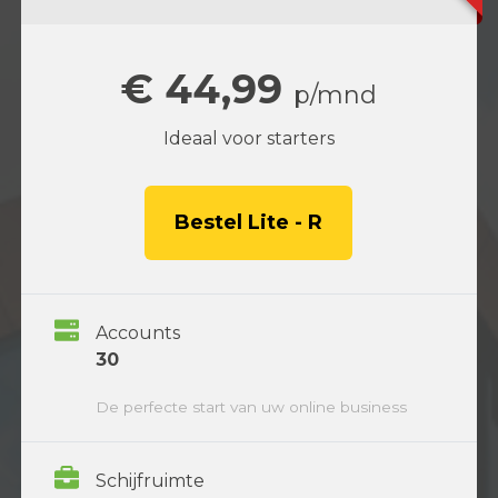
€ 44,99
p/mnd
Ideaal voor starters
Bestel Lite - R
Accounts
30
De perfecte start van uw online business
Schijfruimte