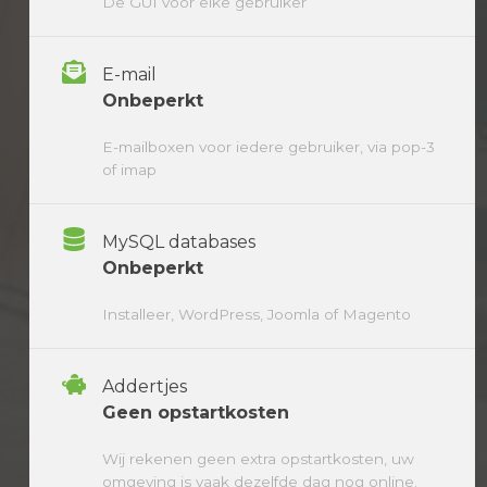
De GUI voor elke gebruiker
E-mail
Onbeperkt
E-mailboxen voor iedere gebruiker, via pop-3
of imap
MySQL databases
Onbeperkt
Installeer, WordPress, Joomla of Magento
Addertjes
Geen opstartkosten
Wij rekenen geen extra opstartkosten, uw
omgeving is vaak dezelfde dag nog online.