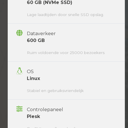
60 GB (NVMe SSD)
Lage laadtijden door snelle SSD opslag.
Dataverkeer
600 GB
Ruim voldoende voor 25000 bezoekers
OS
Linux
Stabiel en gebruiksvriendelijk
Controlepaneel
Plesk