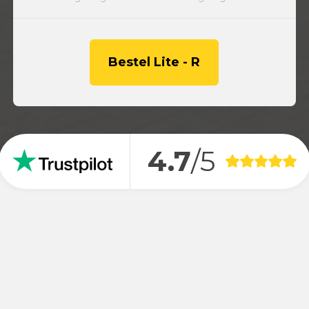
Bestel Lite - R
4.7
/5