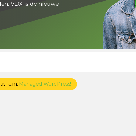
den. VDX is dé nieuwe
is i.c.m.
Managed WordPress!