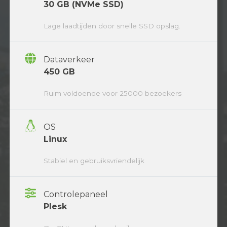
30 GB (NVMe SSD)
Lage laadtijden door snelle SSD opslag.
Dataverkeer
450 GB
Ruim voldoende voor 25000 bezoekers
OS
Linux
Stabiel en gebruiksvriendelijk
Controlepaneel
Plesk