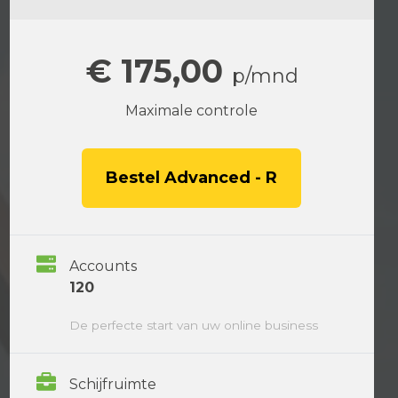
€ 175,00
p/mnd
Maximale controle
Bestel Advanced - R
Accounts
120
De perfecte start van uw online business
Schijfruimte