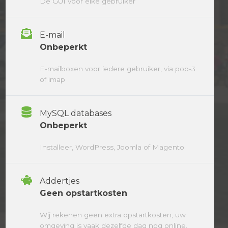
De GUI voor elke gebruiker
E-mail
Onbeperkt
E-mailboxen voor iedere gebruiker, via pop-3
of imap
MySQL databases
Onbeperkt
Installeer, WordPress, Joomla of Magento
Addertjes
Geen opstartkosten
Wij rekenen geen extra opstartkosten, uw
omgeving is vaak dezelfde dag nog online.