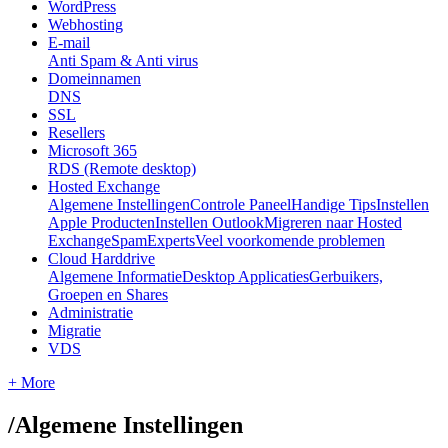
WordPress
Webhosting
E-mail
Anti Spam & Anti virus
Domeinnamen
DNS
SSL
Resellers
Microsoft 365
RDS (Remote desktop)
Hosted Exchange
Algemene Instellingen
Controle Paneel
Handige Tips
Instellen
Apple Producten
Instellen Outlook
Migreren naar Hosted
Exchange
SpamExperts
Veel voorkomende problemen
Cloud Harddrive
Algemene Informatie
Desktop Applicaties
Gerbuikers,
Groepen en Shares
Administratie
Migratie
VDS
+ More
/
Algemene Instellingen