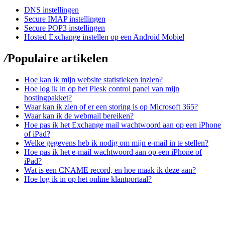
DNS instellingen
Secure IMAP instellingen
Secure POP3 instellingen
Hosted Exchange instellen op een Android Mobiel
/
Populaire artikelen
Hoe kan ik mijn website statistieken inzien?
Hoe log ik in op het Plesk control panel van mijn
hostingpakket?
Waar kan ik zien of er een storing is op Microsoft 365?
Waar kan ik de webmail bereiken?
Hoe pas ik het Exchange mail wachtwoord aan op een iPhone
of iPad?
Welke gegevens heb ik nodig om mijn e-mail in te stellen?
Hoe pas ik het e-mail wachtwoord aan op een iPhone of
iPad?
Wat is een CNAME record, en hoe maak ik deze aan?
Hoe log ik in op het online klantportaal?