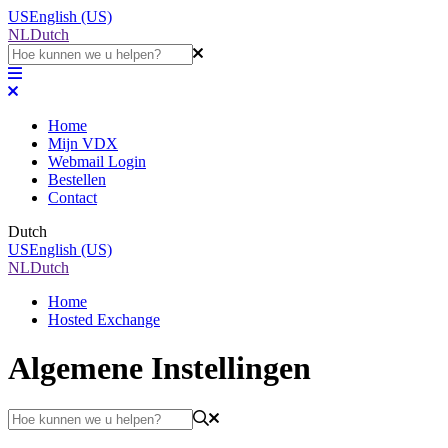
US
English (US)
NL
Dutch
Home
Mijn VDX
Webmail Login
Bestellen
Contact
Dutch
US
English (US)
NL
Dutch
Home
Hosted Exchange
Algemene Instellingen