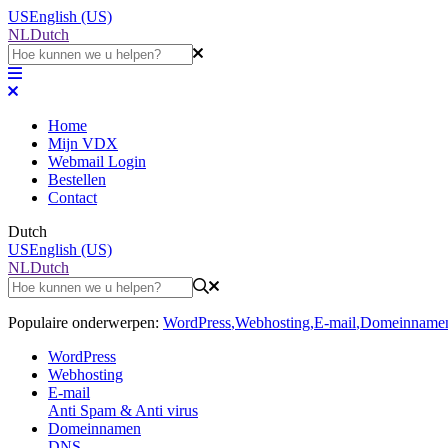
US
English (US)
NL
Dutch
Home
Mijn VDX
Webmail Login
Bestellen
Contact
Dutch
US
English (US)
NL
Dutch
Populaire onderwerpen:
WordPress
,
Webhosting
,
E-mail
,
Domeinname
WordPress
Webhosting
E-mail
Anti Spam & Anti virus
Domeinnamen
DNS