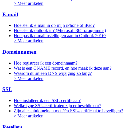
> Meer artikelen
E-mail
Hoe stel ik e-mail in op mijn iPhone of iPad?
Hoe stel ik outlook in? (Microsoft 365-programma)
Hoe pas ik e-mailinstellingen aan in Outlook 2016?
> Meer artikelen
Domeinnamen
Hoe registreer ik een domeinnaam?
Wat is een CNAME record, en hoe maak ik deze aan?
Waarom duurt een DNS wijziging zo lang?
> Meer artikelen
SSL
Hoe installeer ik een SSL-certificaat?
Welke type SSL-certificaten zijn er beschikbaar?
Zijn alle subdomeinen met één SSL-certificaat te beveiligen?
> Meer artikelen
Resellers