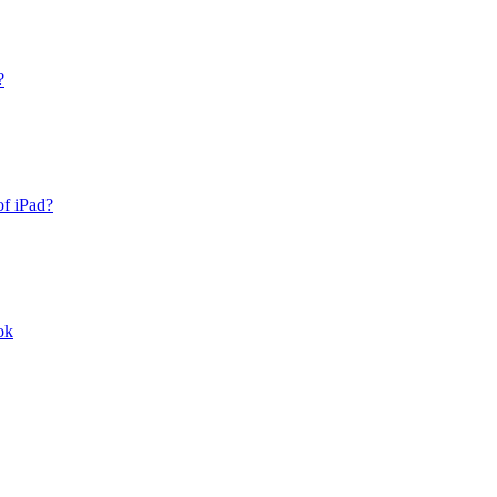
?
of iPad?
ok