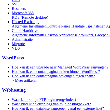
SSL
Resellers
Microsoft 365
RDS (Remote desktop)
Hosted Exchange
Algemene Instellingen
Controle Paneel
Handige Tips
Instellen A
Cloud Harddrive
Algemene Informatie
Desktop Applicaties
Gerbuikers, Groepen 
Administratie
Migratie
VDS
WordPress
Hoe kan ik een upgrade naar Managed WordPress aanvragen?
Hoe kan ik een contactpagina maken binnen WordPress?
Hoe kan ik een contactpagina beveiligen tegen spam?
> Meer artikelen
Webhosting
Waar kan ik mijn FTP-login terugvinden?
Waar vind ik de error logs van mijn hostingpakket?
Hoe kan ik een database aanroepen vanaf een externe host?