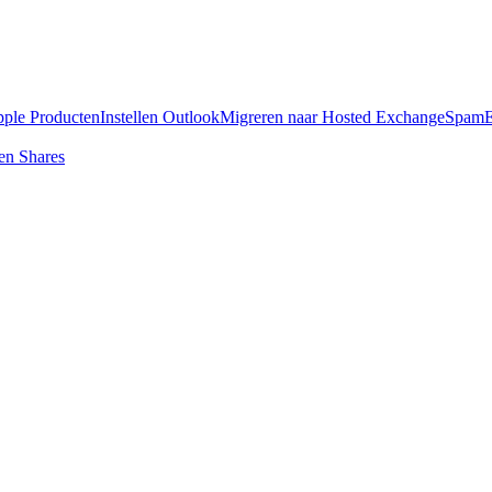
pple Producten
Instellen Outlook
Migreren naar Hosted Exchange
SpamE
en Shares