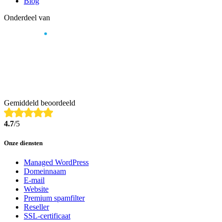
Blog
Onderdeel van
Gemiddeld beoordeeld
4.7
/5
Onze diensten
Managed WordPress
Domeinnaam
E-mail
Website
Premium spamfilter
Reseller
SSL-certificaat