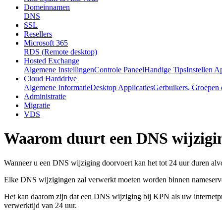
Domeinnamen
DNS
SSL
Resellers
Microsoft 365
RDS (Remote desktop)
Hosted Exchange
Algemene Instellingen
Controle Paneel
Handige Tips
Instellen A
Cloud Harddrive
Algemene Informatie
Desktop Applicaties
Gerbuikers, Groepen 
Administratie
Migratie
VDS
Waarom duurt een DNS wijzigin
Wanneer u een DNS wijziging doorvoert kan het tot 24 uur duren alvor
Elke DNS wijzigingen zal verwerkt moeten worden binnen nameservers
Het kan daarom zijn dat een DNS wijziging bij KPN als uw internetp
verwerktijd van 24 uur.