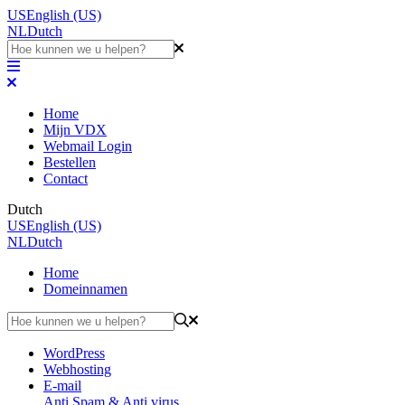
US
English (US)
NL
Dutch
Home
Mijn VDX
Webmail Login
Bestellen
Contact
Dutch
US
English (US)
NL
Dutch
Home
Domeinnamen
WordPress
Webhosting
E-mail
Anti Spam & Anti virus