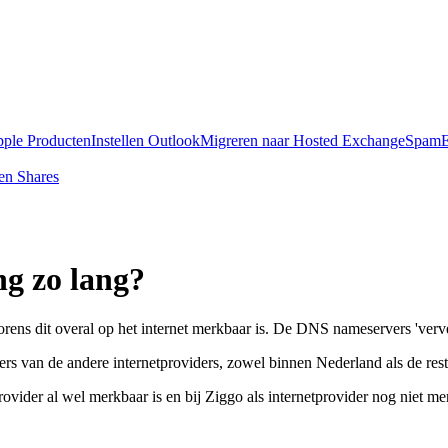
pple Producten
Instellen Outlook
Migreren naar Hosted Exchange
SpamE
en Shares
g zo lang?
ens dit overal op het internet merkbaar is. De DNS nameservers 'verver
 van de andere internetproviders, zowel binnen Nederland als de rest
rovider al wel merkbaar is en bij Ziggo als internetprovider nog niet