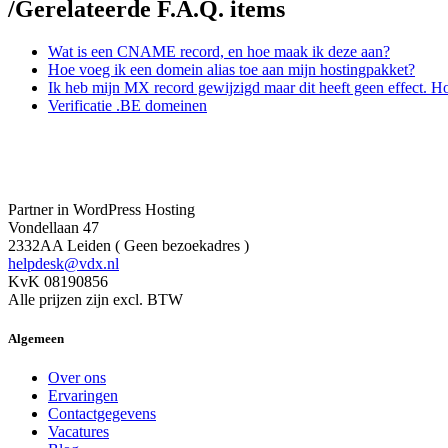
/
Gerelateerde F.A.Q. items
Wat is een CNAME record, en hoe maak ik deze aan?
Hoe voeg ik een domein alias toe aan mijn hostingpakket?
Ik heb mijn MX record gewijzigd maar dit heeft geen effect. H
Verificatie .BE domeinen
Partner in WordPress Hosting
Vondellaan 47
2332AA Leiden ( Geen bezoekadres )
helpdesk@vdx.nl
KvK 08190856
Alle prijzen zijn excl. BTW
Algemeen
Over ons
Ervaringen
Contactgegevens
Vacatures