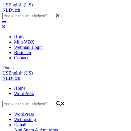
US
English (US)
NL
Dutch
Home
Mijn VDX
Webmail Login
Bestellen
Contact
Dutch
US
English (US)
NL
Dutch
Home
WordPress
WordPress
Webhosting
E-mail
Anti Spam & Anti virus