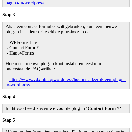
pagina-in-wordpress
Stap 3
Als u een contact formulier wilt gebruiken, kunt een nieuwe
plug-in installeren. Geschikte plug-ins zijn o.a.
-
WPForms Lite
-
Contact Form 7
-
HappyForms
Hoe u een nieuwe plug-in kunt installeren leest u in
onderstaande FAQ-artikel:
-
https://www.vdx.nl/faq/wordpress/hoe-installeer-ik-een-plugin-
in-wordpress
Stap 4
In dit voorbeeld kiezen we voor de plug-in
‘Contact Form 7’
Stap 5
U kunt nu het formulier aanmaken. Dit kunt u toepassen door in