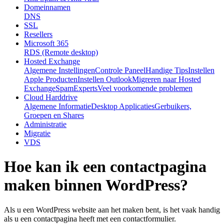
Domeinnamen
DNS
SSL
Resellers
Microsoft 365
RDS (Remote desktop)
Hosted Exchange
Algemene Instellingen
Controle Paneel
Handige Tips
Instellen
Apple Producten
Instellen Outlook
Migreren naar Hosted
Exchange
SpamExperts
Veel voorkomende problemen
Cloud Harddrive
Algemene Informatie
Desktop Applicaties
Gerbuikers,
Groepen en Shares
Administratie
Migratie
VDS
Hoe kan ik een contactpagina
maken binnen WordPress?
Als u een WordPress website aan het maken bent, is het vaak handig
als u een contactpagina heeft met een contactformulier.