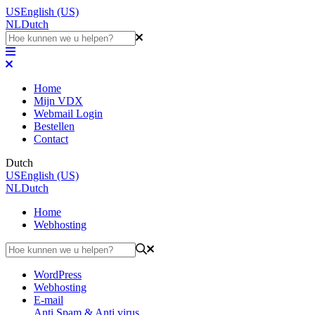
US
English (US)
NL
Dutch
Home
Mijn VDX
Webmail Login
Bestellen
Contact
Dutch
US
English (US)
NL
Dutch
Home
Webhosting
WordPress
Webhosting
E-mail
Anti Spam & Anti virus