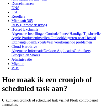
Domeinnamen
DNS
SSL
Resellers
Microsoft 365
RDS (Remote desktop)
Hosted Exchange
Algemene Instellingen
Controle Paneel
Handige Tips
Instellen
Apple Producten
Instellen Outlook
Migreren naar Hosted
Exchange
SpamExperts
Veel voorkomende problemen
Cloud Harddrive
Algemene Informatie
Desktop Applicaties
Gerbuikers,
Groepen en Shares
Administratie
Migratie
VDS
Hoe maak ik een cronjob of
scheduled task aan?
U kunt een cronjob of scheduled task via het Plesk controlpanel
aanmaken.