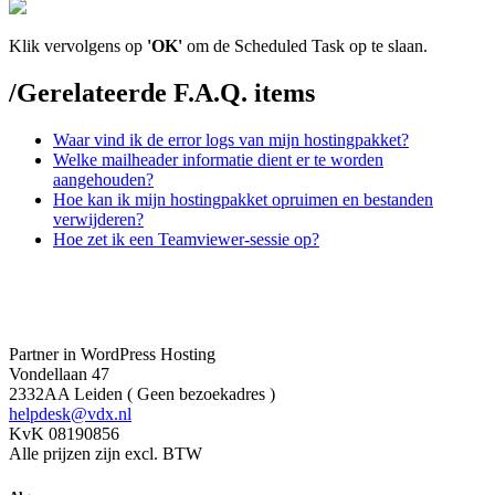
Klik vervolgens op
'OK'
om de Scheduled Task op te slaan.
/
Gerelateerde F.A.Q. items
Waar vind ik de error logs van mijn hostingpakket?
Welke mailheader informatie dient er te worden
aangehouden?
Hoe kan ik mijn hostingpakket opruimen en bestanden
verwijderen?
Hoe zet ik een Teamviewer-sessie op?
Partner in WordPress Hosting
Vondellaan 47
2332AA Leiden ( Geen bezoekadres )
helpdesk@vdx.nl
KvK 08190856
Alle prijzen zijn excl. BTW