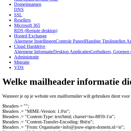
Domeinnamen
DNS
SSL
Resellers
Microsoft 365
RDS (Remote desktop)
Hosted Exchange
Algemene Instellingen
Controle Paneel
Handige Tips
Instellen A
Cloud Harddrive
Algemene Informatie
Desktop Applicaties
Gerbuikers, Groepen 
Administratie
Migratie
VDS
Welke mailheader informatie di
Wanneer je op je website een mailformulier wilt gebruiken dient voor
$headers = "";
$headers .= "MIME-Version: 1.0\n";
$headers .= "Content-Type: text/html; charset=iso-8859-1\n";
$headers .= "Content-Transfer-Encoding: 8bit\n";
$headers .= "From: Organisatie<info@jouw-eigen-domein.nl>\n";