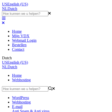
US
English (US)
NL
Dutch
Home
Mijn VDX
Webmail Login
Bestellen
Contact
Dutch
US
English (US)
NL
Dutch
Home
Webhosting
WordPress
Webhosting
E-mail
Anti Spam & Anti virus