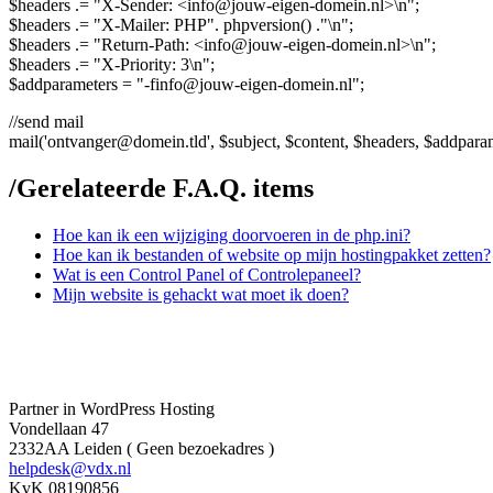
$headers .= "X-Sender: <info@jouw-eigen-domein.nl>\n";
$headers .= "X-Mailer: PHP". phpversion() ."\n";
$headers .= "Return-Path: <info@jouw-eigen-domein.nl>\n";
$headers .= "X-Priority: 3\n";
$addparameters = "-finfo@jouw-eigen-domein.nl";
//send mail
mail('ontvanger@domein.tld', $subject, $content, $headers, $addparam
/
Gerelateerde F.A.Q. items
Hoe kan ik een wijziging doorvoeren in de php.ini?
Hoe kan ik bestanden of website op mijn hostingpakket zetten?
Wat is een Control Panel of Controlepaneel?
Mijn website is gehackt wat moet ik doen?
Partner in WordPress Hosting
Vondellaan 47
2332AA Leiden ( Geen bezoekadres )
helpdesk@vdx.nl
KvK 08190856