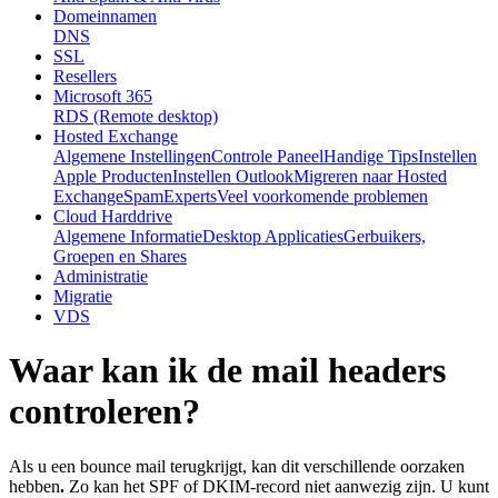
Domeinnamen
DNS
SSL
Resellers
Microsoft 365
RDS (Remote desktop)
Hosted Exchange
Algemene Instellingen
Controle Paneel
Handige Tips
Instellen
Apple Producten
Instellen Outlook
Migreren naar Hosted
Exchange
SpamExperts
Veel voorkomende problemen
Cloud Harddrive
Algemene Informatie
Desktop Applicaties
Gerbuikers,
Groepen en Shares
Administratie
Migratie
VDS
Waar kan ik de mail headers
controleren?
Als u een bounce mail terugkrijgt, kan dit verschillende oorzaken
hebben
.
Zo kan het SPF of DKIM-record niet aanwezig zijn.
U kunt