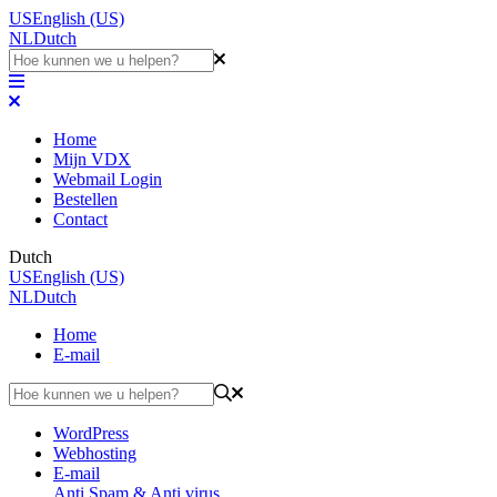
US
English (US)
NL
Dutch
Home
Mijn VDX
Webmail Login
Bestellen
Contact
Dutch
US
English (US)
NL
Dutch
Home
E-mail
WordPress
Webhosting
E-mail
Anti Spam & Anti virus