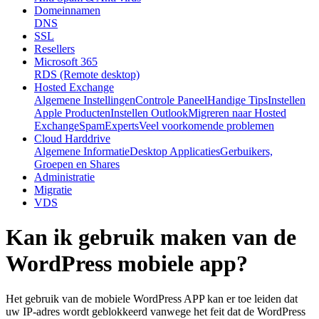
Domeinnamen
DNS
SSL
Resellers
Microsoft 365
RDS (Remote desktop)
Hosted Exchange
Algemene Instellingen
Controle Paneel
Handige Tips
Instellen
Apple Producten
Instellen Outlook
Migreren naar Hosted
Exchange
SpamExperts
Veel voorkomende problemen
Cloud Harddrive
Algemene Informatie
Desktop Applicaties
Gerbuikers,
Groepen en Shares
Administratie
Migratie
VDS
Kan ik gebruik maken van de
WordPress mobiele app?
Het gebruik van de mobiele WordPress APP kan er toe leiden dat
uw IP-adres wordt geblokkeerd vanwege het feit dat de WordPress