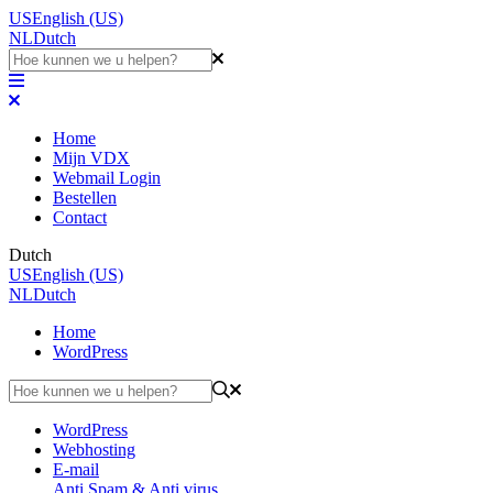
US
English (US)
NL
Dutch
Home
Mijn VDX
Webmail Login
Bestellen
Contact
Dutch
US
English (US)
NL
Dutch
Home
WordPress
WordPress
Webhosting
E-mail
Anti Spam & Anti virus