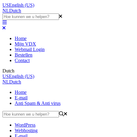
US
English (US)
NL
Dutch
Home
Mijn VDX
Webmail Login
Bestellen
Contact
Dutch
US
English (US)
NL
Dutch
Home
E-mail
Anti Spam & Anti virus
WordPress
Webhosting
E-mail