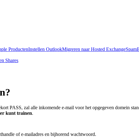
pple Producten
Instellen Outlook
Migreren naar Hosted Exchange
SpamE
en Shares
en?
ekort PASS, zal alle inkomende e-mail voor het opgegeven domein stand
ter kunt trainen
.
thandle of e-mailadres en bijhorend wachtwoord.