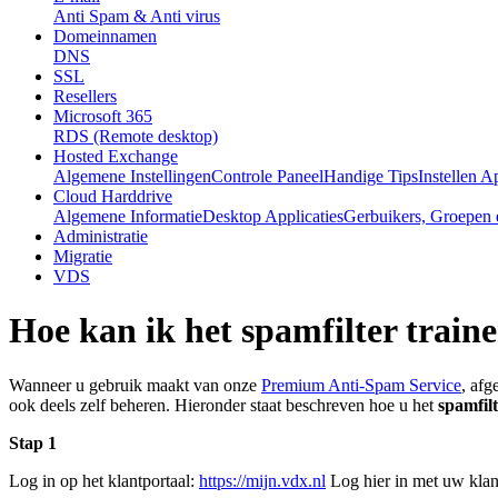
Anti Spam & Anti virus
Domeinnamen
DNS
SSL
Resellers
Microsoft 365
RDS (Remote desktop)
Hosted Exchange
Algemene Instellingen
Controle Paneel
Handige Tips
Instellen A
Cloud Harddrive
Algemene Informatie
Desktop Applicaties
Gerbuikers, Groepen 
Administratie
Migratie
VDS
Hoe kan ik het spamfilter train
Wanneer u gebruik maakt van onze
Premium Anti-Spam Service
, afg
ook deels zelf beheren. Hieronder staat beschreven hoe u het
spamfil
Stap 1
Log in op het klantportaal:
https://mijn.vdx.nl
Log hier in met uw klan