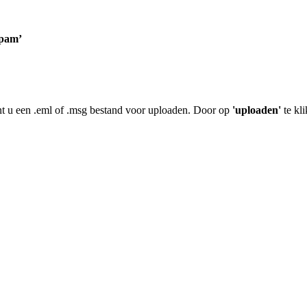
spam’
unt u een .eml of .msg bestand voor uploaden. Door op
'uploaden'
te kl