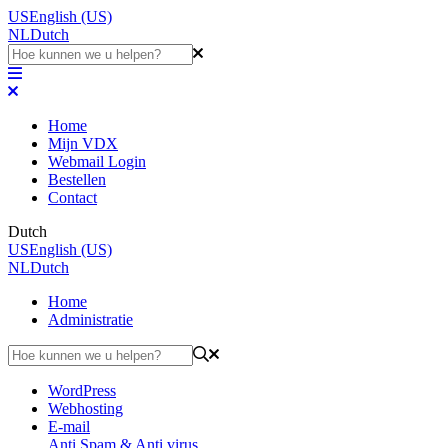
US
English (US)
NL
Dutch
Home
Mijn VDX
Webmail Login
Bestellen
Contact
Dutch
US
English (US)
NL
Dutch
Home
Administratie
WordPress
Webhosting
E-mail
Anti Spam & Anti virus