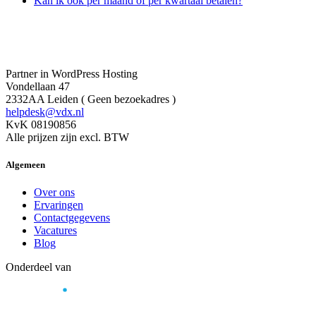
Kan ik ook per maand of per kwartaal betalen?
Partner in WordPress Hosting
Vondellaan 47
2332AA Leiden ( Geen bezoekadres )
helpdesk@vdx.nl
KvK 08190856
Alle prijzen zijn excl. BTW
Algemeen
Over ons
Ervaringen
Contactgegevens
Vacatures
Blog
Onderdeel van