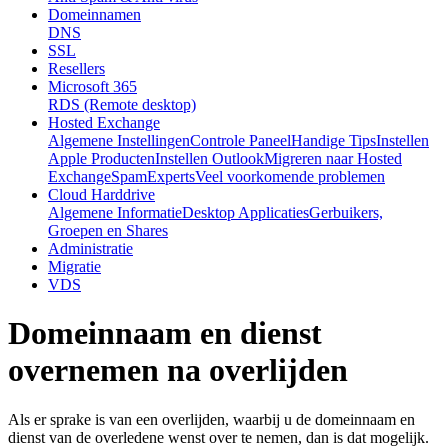
Domeinnamen
DNS
SSL
Resellers
Microsoft 365
RDS (Remote desktop)
Hosted Exchange
Algemene Instellingen
Controle Paneel
Handige Tips
Instellen
Apple Producten
Instellen Outlook
Migreren naar Hosted
Exchange
SpamExperts
Veel voorkomende problemen
Cloud Harddrive
Algemene Informatie
Desktop Applicaties
Gerbuikers,
Groepen en Shares
Administratie
Migratie
VDS
Domeinnaam en dienst
overnemen na overlijden
Als er sprake is van een overlijden, waarbij u de domeinnaam en
dienst van de overledene wenst over te nemen, dan is dat mogelijk.