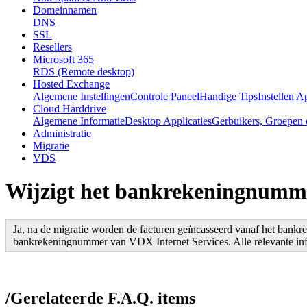
Domeinnamen
DNS
SSL
Resellers
Microsoft 365
RDS (Remote desktop)
Hosted Exchange
Algemene Instellingen
Controle Paneel
Handige Tips
Instellen A
Cloud Harddrive
Algemene Informatie
Desktop Applicaties
Gerbuikers, Groepen 
Administratie
Migratie
VDS
Wijzigt het bankrekeningnumme
Ja, na de migratie worden de facturen geïncasseerd vanaf het bankr
bankrekeningnummer van VDX Internet Services. Alle relevante inf
/
Gerelateerde F.A.Q. items