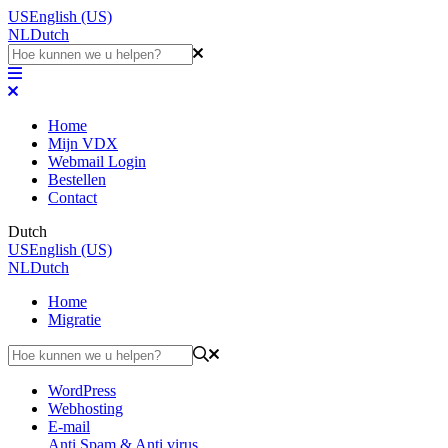
US
English (US)
NL
Dutch
Home
Mijn VDX
Webmail Login
Bestellen
Contact
Dutch
US
English (US)
NL
Dutch
Home
Migratie
WordPress
Webhosting
E-mail
Anti Spam & Anti virus