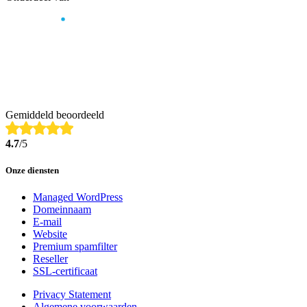
Gemiddeld beoordeeld
4.7
/5
Onze diensten
Managed WordPress
Domeinnaam
E-mail
Website
Premium spamfilter
Reseller
SSL-certificaat
Privacy Statement
Algemene voorwaarden