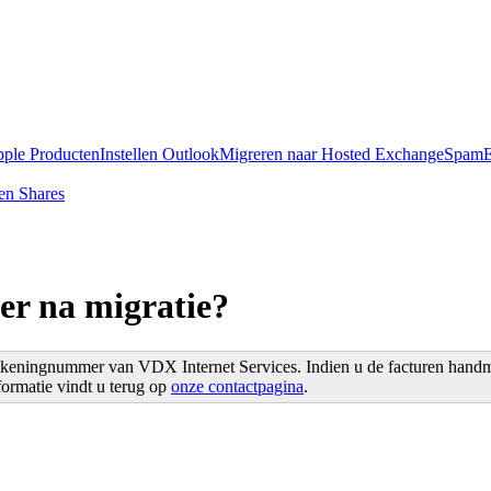
pple Producten
Instellen Outlook
Migreren naar Hosted Exchange
SpamE
en Shares
r na migratie?
ekeningnummer van VDX Internet Services. Indien u de facturen handmati
ormatie vindt u terug op
onze contactpagina
.