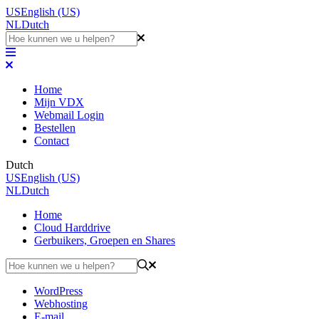
US
English (US)
NL
Dutch
Home
Mijn VDX
Webmail Login
Bestellen
Contact
Dutch
US
English (US)
NL
Dutch
Home
Cloud Harddrive
Gerbuikers, Groepen en Shares
WordPress
Webhosting
E-mail