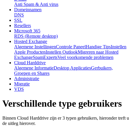
Anti Spam & Anti virus
Domeinnamen
DNS
SSL
Resellers
Microsoft 365
RDS (Remote desktop)
Hosted Exchange
Algemene Instellingen
Controle Paneel
Handige Tips
Instellen
Apple Producten
Instellen Outlook
Migreren naar Hosted
Exchange
SpamExperts
Veel voorkomende problemen
Cloud Harddrive
Algemene Informatie
Desktop Applicaties
Gerbuikers,
Groepen en Shares
Administratie
Migratie
VDS
Verschillende type gebruikers
Binnen Cloud Harddrive zijn er 3 typen gebruikers, hieronder treft u
de uitleg hierover.