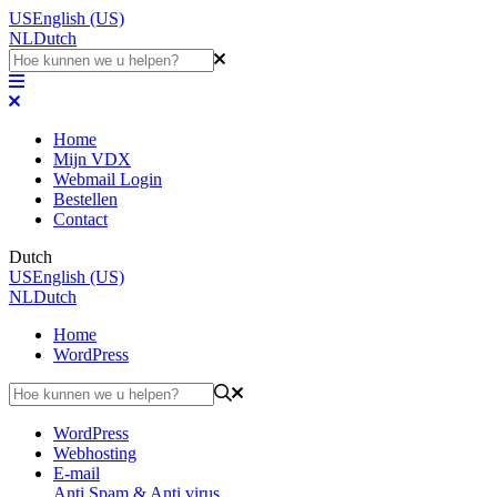
US
English (US)
NL
Dutch
Home
Mijn VDX
Webmail Login
Bestellen
Contact
Dutch
US
English (US)
NL
Dutch
Home
WordPress
WordPress
Webhosting
E-mail
Anti Spam & Anti virus