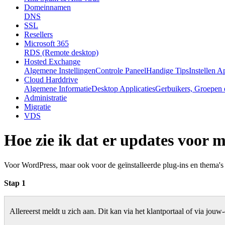
Domeinnamen
DNS
SSL
Resellers
Microsoft 365
RDS (Remote desktop)
Hosted Exchange
Algemene Instellingen
Controle Paneel
Handige Tips
Instellen A
Cloud Harddrive
Algemene Informatie
Desktop Applicaties
Gerbuikers, Groepen 
Administratie
Migratie
VDS
Hoe zie ik dat er updates voor 
Voor WordPress, maar ook voor de geïnstalleerde plug-ins en thema's 
Stap 1
Allereerst meldt u zich aan. Dit kan via het klantportaal of via j