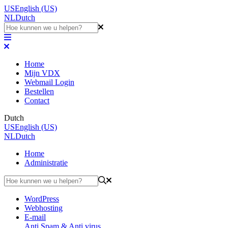
US
English (US)
NL
Dutch
Home
Mijn VDX
Webmail Login
Bestellen
Contact
Dutch
US
English (US)
NL
Dutch
Home
Administratie
WordPress
Webhosting
E-mail
Anti Spam & Anti virus