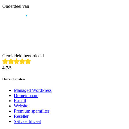
Onderdeel van
Gemiddeld beoordeeld
4.7
/5
Onze diensten
Managed WordPress
Domeinnaam
E-mail
Website
Premium spamfilter
Reseller
SSL-certificaat