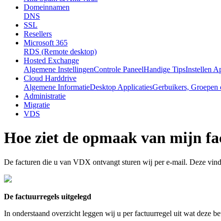
Domeinnamen
DNS
SSL
Resellers
Microsoft 365
RDS (Remote desktop)
Hosted Exchange
Algemene Instellingen
Controle Paneel
Handige Tips
Instellen A
Cloud Harddrive
Algemene Informatie
Desktop Applicaties
Gerbuikers, Groepen 
Administratie
Migratie
VDS
Hoe ziet de opmaak van mijn fa
De facturen die u van VDX ontvangt sturen wij per e-mail. Deze vindt 
De factuurregels uitgelegd
In onderstaand overzicht leggen wij u per factuurregel uit wat deze be