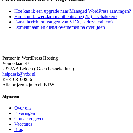
Hoe kan ik een upgrade naar Managed WordPress aanvragen?
Hoe kan ik twee-factor authenticatie (2fa) inschakelen?
E-mailbericht ontvangen van VDX, is deze legitiem?
Domeinnaam en dienst overnemen na overlijden
Partner in WordPress Hosting
Vondellaan 47
2332AA Leiden ( Geen bezoekadres )
helpdesk@vdx.nl
KvK 08190856
Alle prijzen zijn excl. BTW
Algemeen
Over ons
Ervaringen
Contactgegevens
Vacatures
Blog