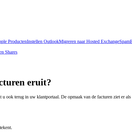
pple Producten
Instellen Outlook
Migreren naar Hosted Exchange
SpamE
en Shares
cturen eruit?
u ook terug in uw klantportaal. De opmaak van de facturen ziet er als 
tekent.