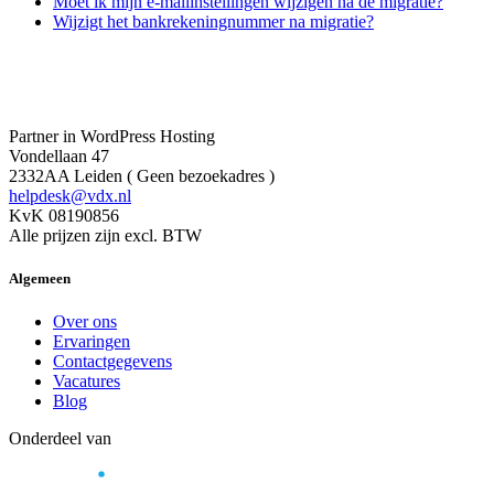
Moet ik mijn e-mailinstellingen wijzigen na de migratie?
Wijzigt het bankrekeningnummer na migratie?
Partner in WordPress Hosting
Vondellaan 47
2332AA Leiden ( Geen bezoekadres )
helpdesk@vdx.nl
KvK 08190856
Alle prijzen zijn excl. BTW
Algemeen
Over ons
Ervaringen
Contactgegevens
Vacatures
Blog
Onderdeel van