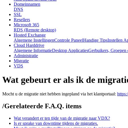
Domeinnamen
DNS
SSL
Resellers
Microsoft 365
RDS (Remote desktop)
Hosted Exchange
Algemene Instellingen
Controle Paneel
Handige Tips
Instellen A
Cloud Harddrive
Algemene Informatie
Desktop Applicaties
Gerbuikers, Groepen 
Administratie
Migratie
VDS
Wat gebeurt er als ik de migratie
Mocht u de migratie niet hebben ingepland via het klantportaal:
https:
/
Gerelateerde F.A.Q. items
Wat verandert er ten tijde van de migratie naar VDX?
Is er sprake van downtime tijdens de migraties.