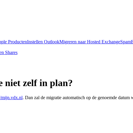
pple Producten
Instellen Outlook
Migreren naar Hosted Exchange
SpamE
en Shares
 niet zelf in plan?
//mijn.vdx.nl
. Dan zal de migratie automatisch op de genoemde datum 