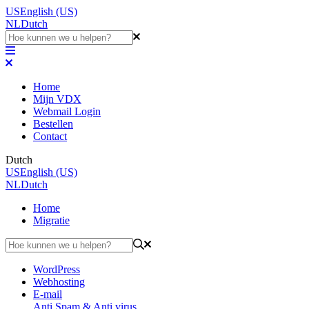
US
English (US)
NL
Dutch
Home
Mijn VDX
Webmail Login
Bestellen
Contact
Dutch
US
English (US)
NL
Dutch
Home
Migratie
WordPress
Webhosting
E-mail
Anti Spam & Anti virus