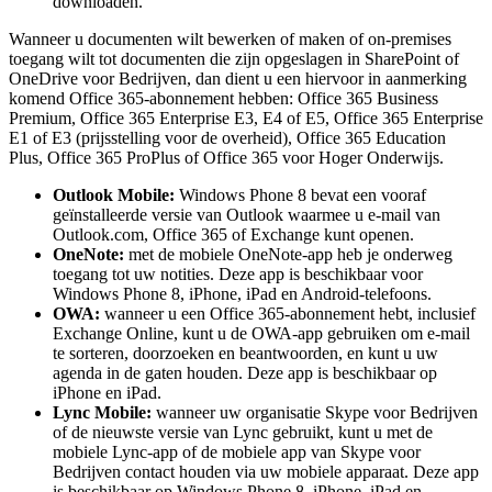
downloaden.
Wanneer u documenten wilt bewerken of maken of on-premises
toegang wilt tot documenten die zijn opgeslagen in SharePoint of
OneDrive voor Bedrijven, dan dient u een hiervoor in aanmerking
komend Office 365-abonnement hebben: Office 365 Business
Premium, Office 365 Enterprise E3, E4 of E5, Office 365 Enterprise
E1 of E3 (prijsstelling voor de overheid), Office 365 Education
Plus, Office 365 ProPlus of Office 365 voor Hoger Onderwijs.
Outlook Mobile:
Windows Phone 8 bevat een vooraf
geïnstalleerde versie van Outlook waarmee u e-mail van
Outlook.com, Office 365 of Exchange kunt openen.
OneNote:
met de mobiele OneNote-app heb je onderweg
toegang tot uw notities. Deze app is beschikbaar voor
Windows Phone 8, iPhone, iPad en Android-telefoons.
OWA:
wanneer u een Office 365-abonnement hebt, inclusief
Exchange Online, kunt u de OWA-app gebruiken om e-mail
te sorteren, doorzoeken en beantwoorden, en kunt u uw
agenda in de gaten houden. Deze app is beschikbaar op
iPhone en iPad.
Lync Mobile:
wanneer uw organisatie Skype voor Bedrijven
of de nieuwste versie van Lync gebruikt, kunt u met de
mobiele Lync-app of de mobiele app van Skype voor
Bedrijven contact houden via uw mobiele apparaat. Deze app
is beschikbaar op Windows Phone 8, iPhone, iPad en