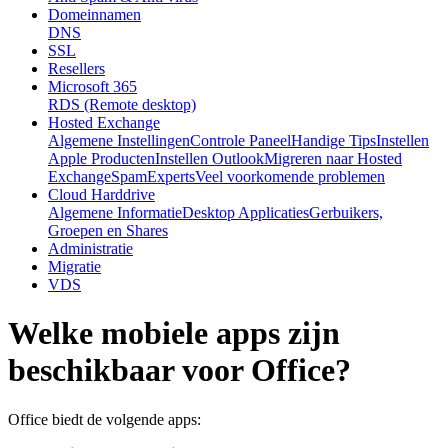
Domeinnamen
DNS
SSL
Resellers
Microsoft 365
RDS (Remote desktop)
Hosted Exchange
Algemene Instellingen
Controle Paneel
Handige Tips
Instellen
Apple Producten
Instellen Outlook
Migreren naar Hosted
Exchange
SpamExperts
Veel voorkomende problemen
Cloud Harddrive
Algemene Informatie
Desktop Applicaties
Gerbuikers,
Groepen en Shares
Administratie
Migratie
VDS
Welke mobiele apps zijn
beschikbaar voor Office?
Office biedt de volgende apps: