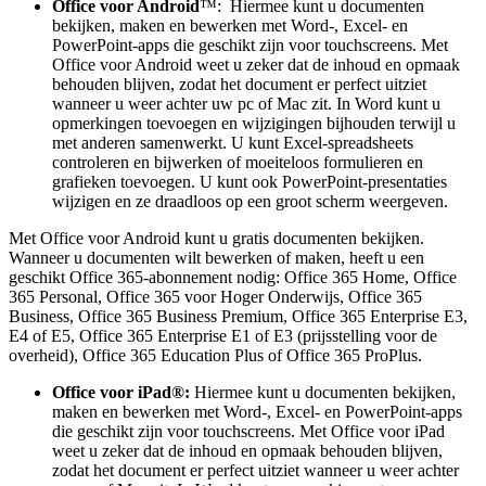
Office voor Android
™: Hiermee kunt u documenten
bekijken, maken en bewerken met Word-, Excel- en
PowerPoint-apps die geschikt zijn voor touchscreens. Met
Office voor Android weet u zeker dat de inhoud en opmaak
behouden blijven, zodat het document er perfect uitziet
wanneer u weer achter uw pc of Mac zit. In Word kunt u
opmerkingen toevoegen en wijzigingen bijhouden terwijl u
met anderen samenwerkt. U kunt Excel-spreadsheets
controleren en bijwerken of moeiteloos formulieren en
grafieken toevoegen. U kunt ook PowerPoint-presentaties
wijzigen en ze draadloos op een groot scherm weergeven.
Met Office voor Android kunt u gratis documenten bekijken.
Wanneer u documenten wilt bewerken of maken, heeft u een
geschikt Office 365-abonnement nodig: Office 365 Home, Office
365 Personal, Office 365 voor Hoger Onderwijs, Office 365
Business, Office 365 Business Premium, Office 365 Enterprise E3,
E4 of E5, Office 365 Enterprise E1 of E3 (prijsstelling voor de
overheid), Office 365 Education Plus of Office 365 ProPlus.
Office voor iPad®:
Hiermee kunt u documenten bekijken,
maken en bewerken met Word-, Excel- en PowerPoint-apps
die geschikt zijn voor touchscreens. Met Office voor iPad
weet u zeker dat de inhoud en opmaak behouden blijven,
zodat het document er perfect uitziet wanneer u weer achter