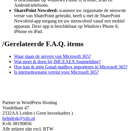
Android-telefoons.
SharePoint Newsfeed:
wanneer uw organisatie de nieuwste
versie van SharePoint gebruikt, heeft u met de SharePoint
Newsfeed-app toegang tot uw nieuwsfeed vanaf een mobiel
apparaat. Deze app is beschikbaar op Windows Phone 8,
iPhone en iPad.
/
Gerelateerde F.A.Q. items
Waar staan de servers van Microsoft 365?
Wat moet ik doen bij IMCEAEX foutmelding?
Hoe kan ik mijn Gmail mailbox importeren in Microsoft 365?
Is internettoegang vereist voor Microsoft 365?
Partner in WordPress Hosting
Vondellaan 47
2332AA Leiden ( Geen bezoekadres )
helpdesk@vdx.nl
KvK 08190856
Alle prijzen zijn excl. BTW