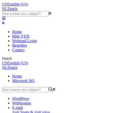
US
English (US)
NL
Dutch
Home
Mijn VDX
Webmail Login
Bestellen
Contact
Dutch
US
English (US)
NL
Dutch
Home
Microsoft 365
WordPress
Webhosting
E-mail
Anti Spam & Anti virus