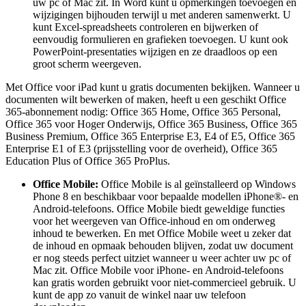
uw pc of Mac zit. In Word kunt u opmerkingen toevoegen en
wijzigingen bijhouden terwijl u met anderen samenwerkt. U
kunt Excel-spreadsheets controleren en bijwerken of
eenvoudig formulieren en grafieken toevoegen. U kunt ook
PowerPoint-presentaties wijzigen en ze draadloos op een
groot scherm weergeven.
Met Office voor iPad kunt u gratis documenten bekijken. Wanneer u
documenten wilt bewerken of maken, heeft u een geschikt Office
365-abonnement nodig: Office 365 Home, Office 365 Personal,
Office 365 voor Hoger Onderwijs, Office 365 Business, Office 365
Business Premium, Office 365 Enterprise E3, E4 of E5, Office 365
Enterprise E1 of E3 (prijsstelling voor de overheid), Office 365
Education Plus of Office 365 ProPlus.
Office Mobile:
Office Mobile is al geïnstalleerd op Windows
Phone 8 en beschikbaar voor bepaalde modellen iPhone®- en
Android-telefoons. Office Mobile biedt geweldige functies
voor het weergeven van Office-inhoud en om onderweg
inhoud te bewerken. En met Office Mobile weet u zeker dat
de inhoud en opmaak behouden blijven, zodat uw document
er nog steeds perfect uitziet wanneer u weer achter uw pc of
Mac zit. Office Mobile voor iPhone- en Android-telefoons
kan gratis worden gebruikt voor niet-commercieel gebruik. U
kunt de app zo vanuit de winkel naar uw telefoon