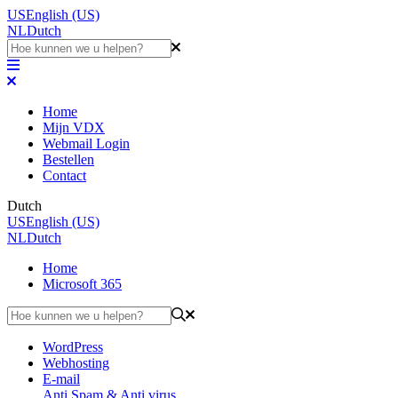
US
English (US)
NL
Dutch
Home
Mijn VDX
Webmail Login
Bestellen
Contact
Dutch
US
English (US)
NL
Dutch
Home
Microsoft 365
WordPress
Webhosting
E-mail
Anti Spam & Anti virus