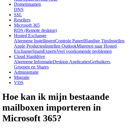
Domeinnamen
DNS
SSL
Resellers
Microsoft 365
RDS (Remote desktop)
Hosted Exchange
Algemene Instellingen
Controle Paneel
Handige Tips
Instellen
Apple Producten
Instellen Outlook
Migreren naar Hosted
Exchange
SpamExperts
Veel voorkomende problemen
Cloud Harddrive
Algemene Informatie
Desktop Applicaties
Gerbuikers,
Groepen en Shares
Administratie
Migratie
VDS
Hoe kan ik mijn bestaande
mailboxen importeren in
Microsoft 365?