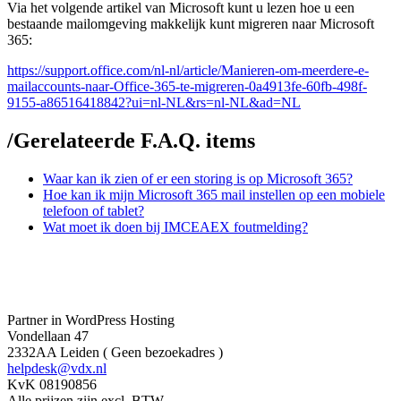
Via het volgende artikel van Microsoft kunt u lezen hoe u een
bestaande mailomgeving makkelijk kunt migreren naar Microsoft
365:
https://support.office.com/nl-nl/article/Manieren-om-meerdere-e-
mailaccounts-naar-Office-365-te-migreren-0a4913fe-60fb-498f-
9155-a86516418842?ui=nl-NL&rs=nl-NL&ad=NL
/
Gerelateerde F.A.Q. items
Waar kan ik zien of er een storing is op Microsoft 365?
Hoe kan ik mijn Microsoft 365 mail instellen op een mobiele
telefoon of tablet?
Wat moet ik doen bij IMCEAEX foutmelding?
Partner in WordPress Hosting
Vondellaan 47
2332AA Leiden ( Geen bezoekadres )
helpdesk@vdx.nl
KvK 08190856
Alle prijzen zijn excl. BTW