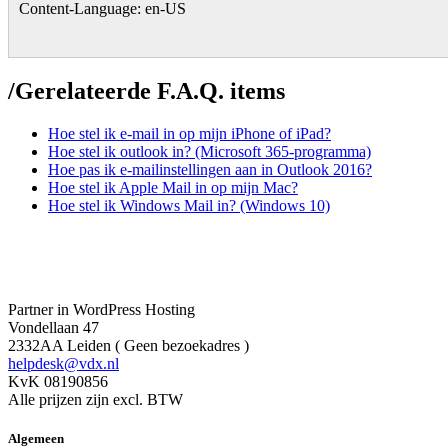
Content-Language: en-US
/
Gerelateerde F.A.Q. items
Hoe stel ik e-mail in op mijn iPhone of iPad?
Hoe stel ik outlook in? (Microsoft 365-programma)
Hoe pas ik e-mailinstellingen aan in Outlook 2016?
Hoe stel ik Apple Mail in op mijn Mac?
Hoe stel ik Windows Mail in? (Windows 10)
Partner in WordPress Hosting
Vondellaan 47
2332AA Leiden ( Geen bezoekadres )
helpdesk@vdx.nl
KvK 08190856
Alle prijzen zijn excl. BTW
Algemeen