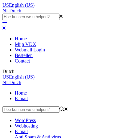
US
English (US)
NL
Dutch
Home
Mijn VDX
Webmail Login
Bestellen
Contact
Dutch
US
English (US)
NL
Dutch
Home
E-mail
WordPress
Webhosting
E-mail
Anti Spam & Anti virus