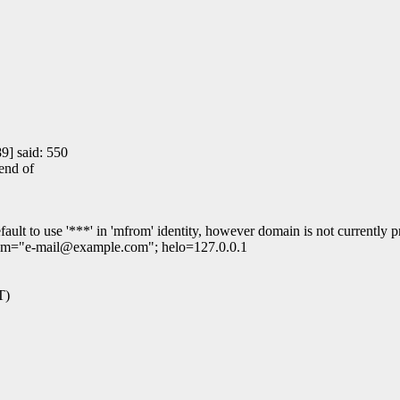
] said: 550
 end of
ult to use '***' in 'mfrom' identity, however domain is not currently pr
from="e-mail@example.com"; helo=127.0.0.1
T)