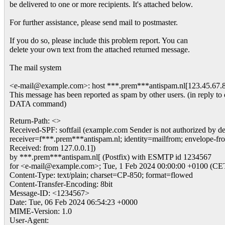
be delivered to one or more recipients. It's attached below.
For further assistance, please send mail to postmaster.
If you do so, please include this problem report. You can
delete your own text from the attached returned message.
The mail system
<e-mail@example.com>: host ***.prem***antispam.nl[123.45.67.89
This message has been reported as spam by other users. (in reply to
DATA command)
Return-Path: <>
Received-SPF: softfail (example.com Sender is not authorized by defa
receiver=f***.prem***antispam.nl; identity=mailfrom; envelope-
Received: from 127.0.0.1])
by ***.prem***antispam.nl[ (Postfix) with ESMTP id 1234567
for <e-mail@example.com>; Tue, 1 Feb 2024 00:00:00 +0100 (CE
Content-Type: text/plain; charset=CP-850; format=flowed
Content-Transfer-Encoding: 8bit
Message-ID: <1234567>
Date: Tue, 06 Feb 2024 06:54:23 +0000
MIME-Version: 1.0
User-Agent: