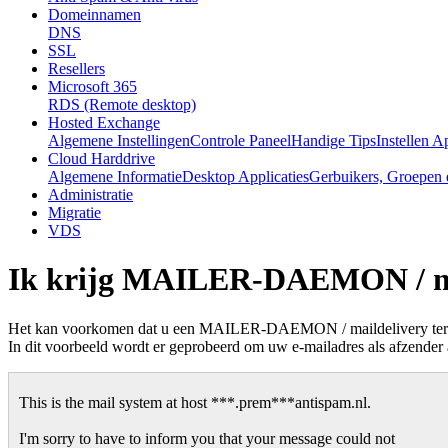
Domeinnamen
DNS
SSL
Resellers
Microsoft 365
RDS (Remote desktop)
Hosted Exchange
Algemene Instellingen
Controle Paneel
Handige Tips
Instellen A
Cloud Harddrive
Algemene Informatie
Desktop Applicaties
Gerbuikers, Groepen 
Administratie
Migratie
VDS
Ik krijg MAILER-DAEMON / mail
Het kan voorkomen dat u een MAILER-DAEMON / maildelivery terugkrij
In dit voorbeeld wordt er geprobeerd om uw e-mailadres als afzender 
This is the mail system at host ***.prem***antispam.nl.
I'm sorry to have to inform you that your message could not