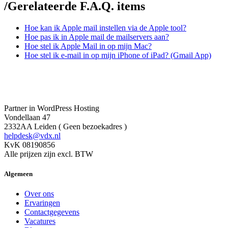
/
Gerelateerde F.A.Q. items
Hoe kan ik Apple mail instellen via de Apple tool?
Hoe pas ik in Apple mail de mailservers aan?
Hoe stel ik Apple Mail in op mijn Mac?
Hoe stel ik e-mail in op mijn iPhone of iPad? (Gmail App)
Partner in WordPress Hosting
Vondellaan 47
2332AA Leiden ( Geen bezoekadres )
helpdesk@vdx.nl
KvK 08190856
Alle prijzen zijn excl. BTW
Algemeen
Over ons
Ervaringen
Contactgegevens
Vacatures