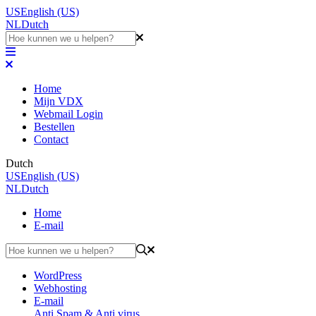
US
English (US)
NL
Dutch
Home
Mijn VDX
Webmail Login
Bestellen
Contact
Dutch
US
English (US)
NL
Dutch
Home
E-mail
WordPress
Webhosting
E-mail
Anti Spam & Anti virus