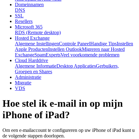
Domeinnamen
DNS
SSL
Resellers
Microsoft 365
RDS (Remote desktop)
Hosted Exchange
Algemene Instellingen
Controle Paneel
Handige Tips
Instellen
Apple Producten
Instellen Outlook
Migreren naar Hosted
Exchange
SpamExperts
Veel voorkomende problemen
Cloud Harddrive
Algemene Informatie
Desktop Applicaties
Gerbuikers,
Groepen en Shares
Administratie
Migratie
VDS
Hoe stel ik e-mail in op mijn
iPhone of iPad?
Om een e-mailaccount te configureren op uw iPhone of iPad kunt u
de volgende stappen doorlopen.