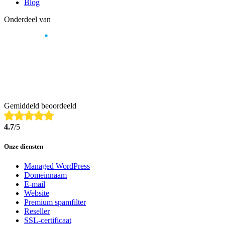
Blog
Onderdeel van
Gemiddeld beoordeeld
4.7
/5
Onze diensten
Managed WordPress
Domeinnaam
E-mail
Website
Premium spamfilter
Reseller
SSL-certificaat