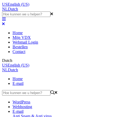
US
English (US)
NL
Dutch
Home
Mijn VDX
Webmail Login
Bestellen
Contact
Dutch
US
English (US)
NL
Dutch
Home
E-mail
WordPress
Webhosting
E-mail
Anti Spam & Anti virus