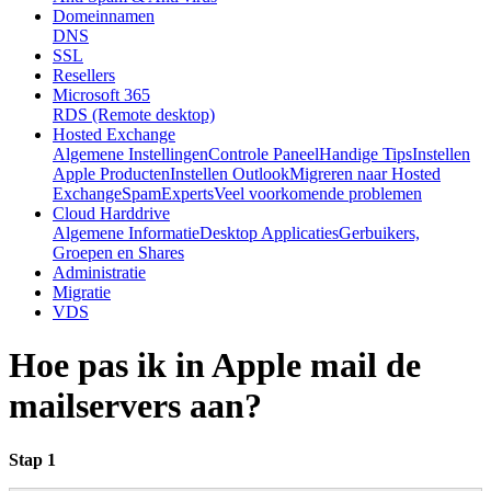
Domeinnamen
DNS
SSL
Resellers
Microsoft 365
RDS (Remote desktop)
Hosted Exchange
Algemene Instellingen
Controle Paneel
Handige Tips
Instellen
Apple Producten
Instellen Outlook
Migreren naar Hosted
Exchange
SpamExperts
Veel voorkomende problemen
Cloud Harddrive
Algemene Informatie
Desktop Applicaties
Gerbuikers,
Groepen en Shares
Administratie
Migratie
VDS
Hoe pas ik in Apple mail de
mailservers aan?
Stap 1