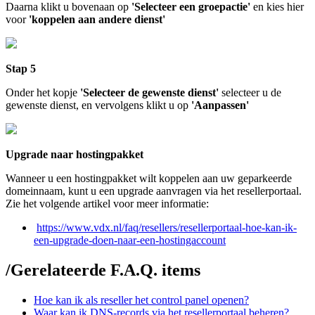
Daarna klikt u bovenaan op
'Selecteer een groepactie'
en kies hier
voor
'koppelen aan andere dienst'
Stap 5
Onder het kopje
'Selecteer de gewenste dienst'
selecteer u de
gewenste dienst, en vervolgens klikt u op
'Aanpassen'
Upgrade naar hostingpakket
Wanneer u een hostingpakket wilt koppelen aan uw geparkeerde
domeinnaam, kunt u een upgrade aanvragen via het resellerportaal.
Zie het volgende artikel voor meer informatie:
https://www.vdx.nl/faq/resellers/resellerportaal-hoe-kan-ik-
een-upgrade-doen-naar-een-hostingaccount
/
Gerelateerde F.A.Q. items
Hoe kan ik als reseller het control panel openen?
Waar kan ik DNS-records via het resellerportaal beheren?