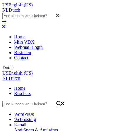
US
English (US)
NL
Dutch
Home
Mijn VDX
Webmail Login
Bestellen
Contact
Dutch
US
English (US)
NL
Dutch
Home
Resellers
WordPress
Webhosting
E-mail
Anti Spam & Anti virus