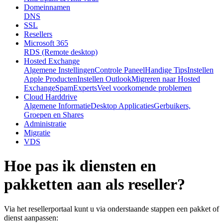
Domeinnamen
DNS
SSL
Resellers
Microsoft 365
RDS (Remote desktop)
Hosted Exchange
Algemene Instellingen
Controle Paneel
Handige Tips
Instellen
Apple Producten
Instellen Outlook
Migreren naar Hosted
Exchange
SpamExperts
Veel voorkomende problemen
Cloud Harddrive
Algemene Informatie
Desktop Applicaties
Gerbuikers,
Groepen en Shares
Administratie
Migratie
VDS
Hoe pas ik diensten en
pakketten aan als reseller?
Via het resellerportaal kunt u via onderstaande stappen een pakket of
dienst aanpassen: