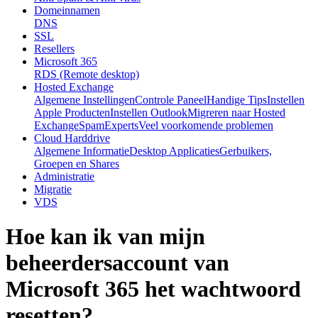
Domeinnamen
DNS
SSL
Resellers
Microsoft 365
RDS (Remote desktop)
Hosted Exchange
Algemene Instellingen
Controle Paneel
Handige Tips
Instellen
Apple Producten
Instellen Outlook
Migreren naar Hosted
Exchange
SpamExperts
Veel voorkomende problemen
Cloud Harddrive
Algemene Informatie
Desktop Applicaties
Gerbuikers,
Groepen en Shares
Administratie
Migratie
VDS
Hoe kan ik van mijn
beheerdersaccount van
Microsoft 365 het wachtwoord
resetten?