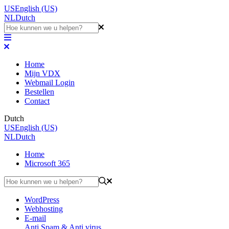
US
English (US)
NL
Dutch
Home
Mijn VDX
Webmail Login
Bestellen
Contact
Dutch
US
English (US)
NL
Dutch
Home
Microsoft 365
WordPress
Webhosting
E-mail
Anti Spam & Anti virus