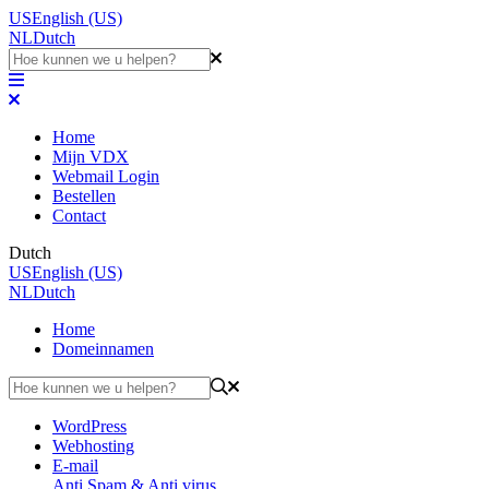
US
English (US)
NL
Dutch
Home
Mijn VDX
Webmail Login
Bestellen
Contact
Dutch
US
English (US)
NL
Dutch
Home
Domeinnamen
WordPress
Webhosting
E-mail
Anti Spam & Anti virus