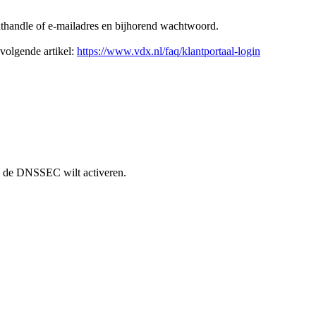
thandle of e-mailadres en bijhorend wachtwoord.
 volgende artikel:
https://www.vdx.nl/faq/klantportaal-login
 de DNSSEC wilt activeren.