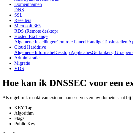
Domeinnamen
DNS
SSL
Resellers
Microsoft 365
RDS (Remote desktop)
Hosted Exchange
Algemene Instellingen
Controle Paneel
Handige Tips
Instellen A
Cloud Harddrive
Algemene Informatie
Desktop Applicaties
Gerbuikers, Groepen 
Administratie
Migratie
VDS
Hoe kan ik DNSSEC voor een ex
Als u gebruik maakt van externe nameservers en uw domein staat bi
KEY Tag
Algorithm
Flags
Public Key