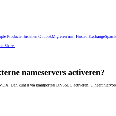
pple Producten
Instellen Outlook
Migreren naar Hosted Exchange
SpamE
en Shares
terne nameservers activeren?
j VDX. Dan kunt u via klantportaal DNSSEC activeren. U heeft hiervoo