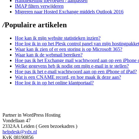
Handtekening toevoegen / aanpassen
IMAP filters verwijderen
Migreren naar Hosted Exchange middels Outlook 2016
/
Populaire artikelen
Hoe kan ik mijn website statistieken inzien?
Hoe log ik in op het Plesk control panel van mijn hostingpakke
Waar kan ik zien of er een storing is op Microsoft 365?
Waar kan ik de webmail bereiken?
Hoe pas ik het Exchange mail wachtwoord aan op een iPhone 
Welke gegevens heb ik nodig om mijn e-mail in te stellen?
Hoe pas ik het e-mail wachtwoord aan op een iPhone of iPad?
Wat is een CNAME record, en hoe maak ik deze aan?
Hoe log ik in op het online klantportaal?
Partner in WordPress Hosting
Vondellaan 47
2332AA Leiden ( Geen bezoekadres )
helpdesk@vdx.nl
KvK 08190856