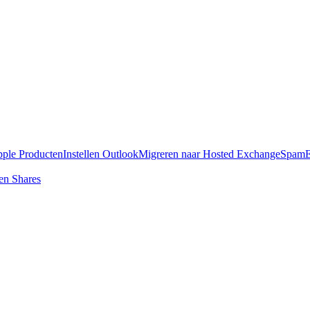
pple Producten
Instellen Outlook
Migreren naar Hosted Exchange
SpamE
en Shares