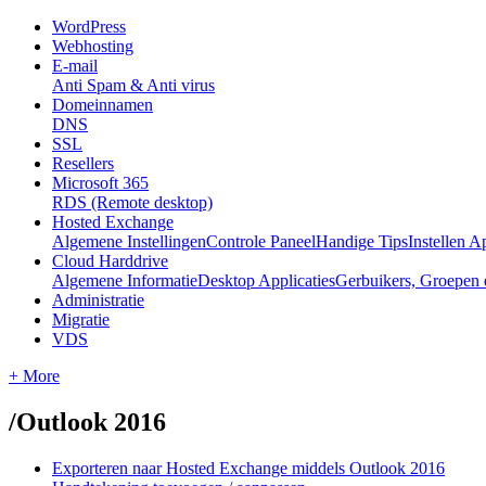
WordPress
Webhosting
E-mail
Anti Spam & Anti virus
Domeinnamen
DNS
SSL
Resellers
Microsoft 365
RDS (Remote desktop)
Hosted Exchange
Algemene Instellingen
Controle Paneel
Handige Tips
Instellen A
Cloud Harddrive
Algemene Informatie
Desktop Applicaties
Gerbuikers, Groepen 
Administratie
Migratie
VDS
+ More
/
Outlook 2016
Exporteren naar Hosted Exchange middels Outlook 2016