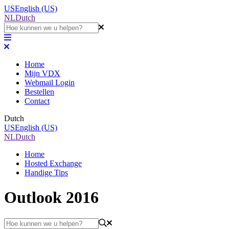
US
English (US)
NL
Dutch
Home
Mijn VDX
Webmail Login
Bestellen
Contact
Dutch
US
English (US)
NL
Dutch
Home
Hosted Exchange
Handige Tips
Outlook 2016