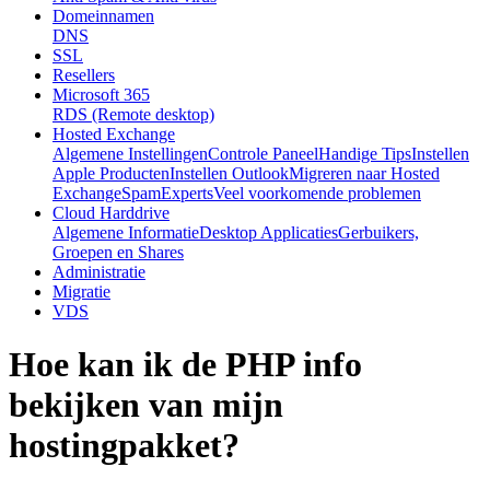
Domeinnamen
DNS
SSL
Resellers
Microsoft 365
RDS (Remote desktop)
Hosted Exchange
Algemene Instellingen
Controle Paneel
Handige Tips
Instellen
Apple Producten
Instellen Outlook
Migreren naar Hosted
Exchange
SpamExperts
Veel voorkomende problemen
Cloud Harddrive
Algemene Informatie
Desktop Applicaties
Gerbuikers,
Groepen en Shares
Administratie
Migratie
VDS
Hoe kan ik de PHP info
bekijken van mijn
hostingpakket?