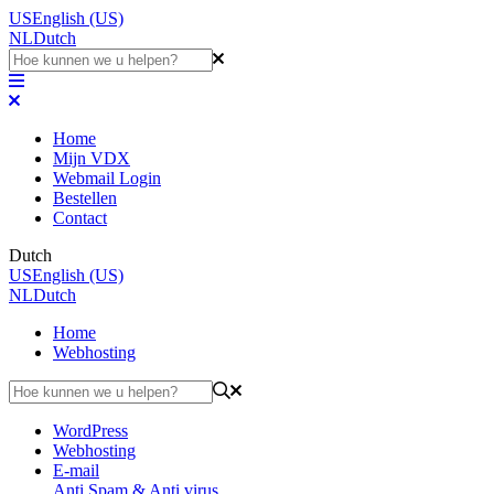
US
English (US)
NL
Dutch
Home
Mijn VDX
Webmail Login
Bestellen
Contact
Dutch
US
English (US)
NL
Dutch
Home
Webhosting
WordPress
Webhosting
E-mail
Anti Spam & Anti virus