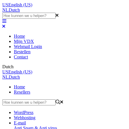
US
English (US)
NL
Dutch
Home
Mijn VDX
Webmail Login
Bestellen
Contact
Dutch
US
English (US)
NL
Dutch
Home
Resellers
WordPress
Webhosting
E-mail
Anti Spam & Anti virus