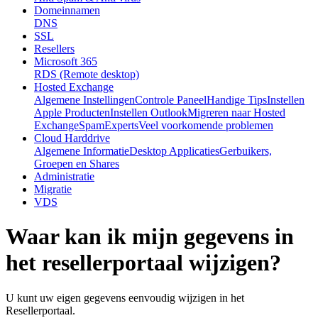
Domeinnamen
DNS
SSL
Resellers
Microsoft 365
RDS (Remote desktop)
Hosted Exchange
Algemene Instellingen
Controle Paneel
Handige Tips
Instellen
Apple Producten
Instellen Outlook
Migreren naar Hosted
Exchange
SpamExperts
Veel voorkomende problemen
Cloud Harddrive
Algemene Informatie
Desktop Applicaties
Gerbuikers,
Groepen en Shares
Administratie
Migratie
VDS
Waar kan ik mijn gegevens in
het resellerportaal wijzigen?
U kunt uw eigen gegevens eenvoudig wijzigen in het
Resellerportaal.