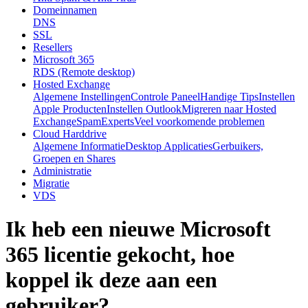
Domeinnamen
DNS
SSL
Resellers
Microsoft 365
RDS (Remote desktop)
Hosted Exchange
Algemene Instellingen
Controle Paneel
Handige Tips
Instellen
Apple Producten
Instellen Outlook
Migreren naar Hosted
Exchange
SpamExperts
Veel voorkomende problemen
Cloud Harddrive
Algemene Informatie
Desktop Applicaties
Gerbuikers,
Groepen en Shares
Administratie
Migratie
VDS
Ik heb een nieuwe Microsoft
365 licentie gekocht, hoe
koppel ik deze aan een
gebruiker?