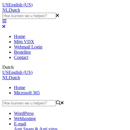
US
English (US)
NL
Dutch
Home
Mijn VDX
Webmail Login
Bestellen
Contact
Dutch
US
English (US)
NL
Dutch
Home
Microsoft 365
WordPress
Webhosting
E-mail
Anti Spam & Anti virus