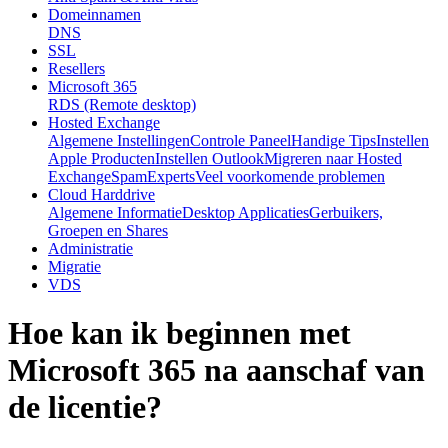
Domeinnamen
DNS
SSL
Resellers
Microsoft 365
RDS (Remote desktop)
Hosted Exchange
Algemene Instellingen
Controle Paneel
Handige Tips
Instellen
Apple Producten
Instellen Outlook
Migreren naar Hosted
Exchange
SpamExperts
Veel voorkomende problemen
Cloud Harddrive
Algemene Informatie
Desktop Applicaties
Gerbuikers,
Groepen en Shares
Administratie
Migratie
VDS
Hoe kan ik beginnen met
Microsoft 365 na aanschaf van
de licentie?