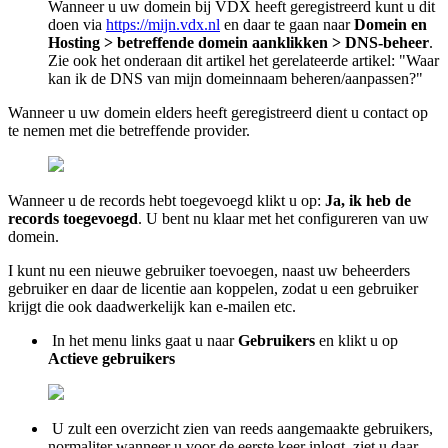
Wanneer u uw domein bij VDX heeft geregistreerd kunt u dit
doen via
https://mijn.vdx.nl
en daar te gaan naar
Domein en
Hosting > betreffende domein aanklikken > DNS-beheer
.
Zie ook het onderaan dit artikel het gerelateerde artikel: "Waar
kan ik de DNS van mijn domeinnaam beheren/aanpassen?"
Wanneer u uw domein elders heeft geregistreerd dient u contact op
te nemen met die betreffende provider.
Wanneer u de records hebt toegevoegd klikt u op:
Ja, ik heb de
records toegevoegd
. U bent nu klaar met het configureren van uw
domein.
I kunt nu een nieuwe gebruiker toevoegen, naast uw beheerders
gebruiker en daar de licentie aan koppelen, zodat u een gebruiker
krijgt die ook daadwerkelijk kan e-mailen etc.
In het menu links gaat u naar
Gebruikers
en klikt u op
Actieve gebruikers
U zult een overzicht zien van reeds aangemaakte gebruikers,
normaliter wanneer u voor de eerste keer inlogt, ziet u daar