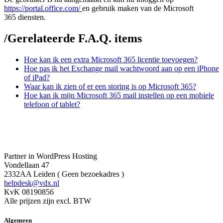
https://portal.office.com/
en gebruik maken van de Microsoft
365 diensten.
/
Gerelateerde F.A.Q. items
Hoe kan ik een extra Microsoft 365 licentie toevoegen?
Hoe pas ik het Exchange mail wachtwoord aan op een iPhone
of iPad?
Waar kan ik zien of er een storing is op Microsoft 365?
Hoe kan ik mijn Microsoft 365 mail instellen op een mobiele
telefoon of tablet?
Partner in WordPress Hosting
Vondellaan 47
2332AA Leiden ( Geen bezoekadres )
helpdesk@vdx.nl
KvK 08190856
Alle prijzen zijn excl. BTW
Algemeen