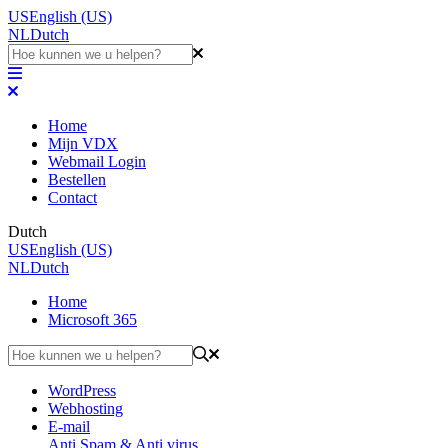
US
English (US)
NL
Dutch
Home
Mijn VDX
Webmail Login
Bestellen
Contact
Dutch
US
English (US)
NL
Dutch
Home
Microsoft 365
WordPress
Webhosting
E-mail
Anti Spam & Anti virus