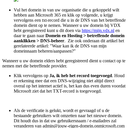
Vul het domein in van uw organisatie die u gekoppeld wilt
hebben aan Microsoft 365 en klik op volgende, u krijgt
vervolgens een txt-record die u in de DNS van het betreffende
domein dient op te nemen. Wanneer u uw domein bij VDX
hebt geregistreerd kunt u dit doen via
https://mijn.vdx.nl
en
daar te gaan naar
Domein en Hosting
> betreffende domein
aanklikken > DNS-beheer
. Zie ook onderaan dit artikel het
gerelateerde artikel: "Waar kan ik de DNS van mijn
domeinnaam beheren/aanpassen?"
Wanneer u uw domein elders hebt geregistreerd dient u contact op te
nemen met die betreffende provider.
Klik vervolgens op
Ja, ik heb het record toegevoegd
. Houd
er rekening mee dat een DNS-wijziging niet altijd direct
overal op het internet actief is, het kan dus even duren voordat
Microsoft ziet dat het TXT-record is toegevoegd.
Als de verificatie is gelukt, wordt er gevraagd of u de
bestaande gebruikers wilt omzetten naar het nieuwe domein.
Dit houdt dus in dat uw gebruikersnaam / e-mailadres zal
veranderen van admin@jouw-eigen-domein.onmicrosoft.com