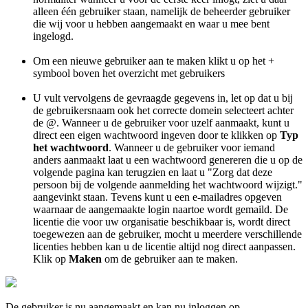
alleen één gebruiker staan, namelijk de beheerder gebruiker
die wij voor u hebben aangemaakt en waar u mee bent
ingelogd.
Om een nieuwe gebruiker aan te maken klikt u op het +
symbool boven het overzicht met gebruikers
U vult vervolgens de gevraagde gegevens in, let op dat u bij
de gebruikersnaam ook het correcte domein selecteert achter
de @. Wanneer u de gebruiker voor uzelf aanmaakt, kunt u
direct een eigen wachtwoord ingeven door te klikken op
Typ
het wachtwoord
. Wanneer u de gebruiker voor iemand
anders aanmaakt laat u een wachtwoord genereren die u op de
volgende pagina kan terugzien en laat u "Zorg dat deze
persoon bij de volgende aanmelding het wachtwoord wijzigt."
aangevinkt staan. Tevens kunt u een e-mailadres opgeven
waarnaar de aangemaakte login naartoe wordt gemaild. De
licentie die voor uw organisatie beschikbaar is, wordt direct
toegewezen aan de gebruiker, mocht u meerdere verschillende
licenties hebben kan u de licentie altijd nog direct aanpassen.
Klik op
Maken
om de gebruiker aan te maken.
De gebruiker is nu aangemaakt en kan nu inloggen op