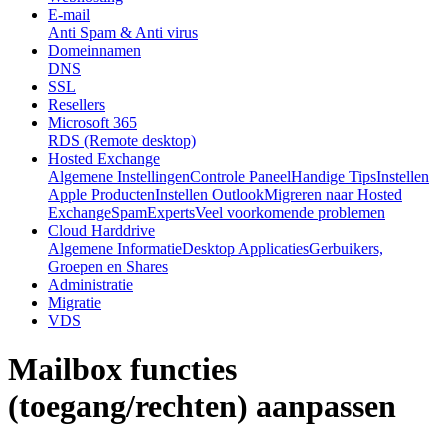
E-mail
Anti Spam & Anti virus
Domeinnamen
DNS
SSL
Resellers
Microsoft 365
RDS (Remote desktop)
Hosted Exchange
Algemene Instellingen
Controle Paneel
Handige Tips
Instellen
Apple Producten
Instellen Outlook
Migreren naar Hosted
Exchange
SpamExperts
Veel voorkomende problemen
Cloud Harddrive
Algemene Informatie
Desktop Applicaties
Gerbuikers,
Groepen en Shares
Administratie
Migratie
VDS
Mailbox functies
(toegang/rechten) aanpassen