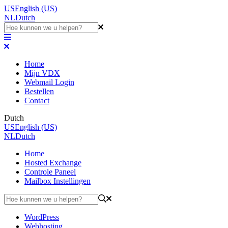
US
English (US)
NL
Dutch
Home
Mijn VDX
Webmail Login
Bestellen
Contact
Dutch
US
English (US)
NL
Dutch
Home
Hosted Exchange
Controle Paneel
Mailbox Instellingen
WordPress
Webhosting