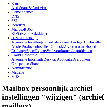
E-mail
Anti Spam & Anti virus
Domeinnamen
DNS
SSL
Resellers
Microsoft 365
RDS (Remote desktop)
Hosted Exchange
Algemene Instellingen
Controle Paneel
Handige Tips
Instellen
Apple Producten
Instellen Outlook
Migreren naar Hosted
Exchange
SpamExperts
Veel voorkomende problemen
Cloud Harddrive
Algemene Informatie
Desktop Applicaties
Gerbuikers,
Groepen en Shares
Administratie
Migratie
VDS
Mailbox persoonlijk archief
instellingen "wijzigen" (archief
mailbox)