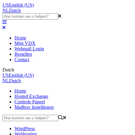
US
English (US)
NL
Dutch
Home
Mijn VDX
Webmail Login
Bestellen
Contact
Dutch
US
English (US)
NL
Dutch
Home
Hosted Exchange
Controle Paneel
Mailbox Instellingen
WordPress
Webhosting