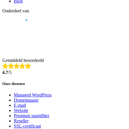
Blog
Onderdeel van
Gemiddeld beoordeeld
4.7
/5
Onze diensten
Managed WordPress
Domeinnaam
E-mail
Website
Premium spamfilter
Reseller
SSL-certificaat