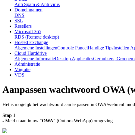
Anti Spam & Anti virus
Domeinnamen
DNS
SSL
Resellers
Microsoft 365
RDS (Remote desktop)
Hosted Exchange
Algemene Instellingen
Controle Paneel
Handige Tips
Instellen A
Cloud Harddrive
Algemene Informatie
Desktop Applicaties
Gerbuikers, Groepen 
Administratie
Migratie
VDS
Aanpassen wachtwoord OWA (w
Het is mogelijk het wachtwoord aan te passen in OWA/webmail midde
Stap 1
-
Meld u aan in uw "
OWA
" (OutlookWebApp) omgeving.