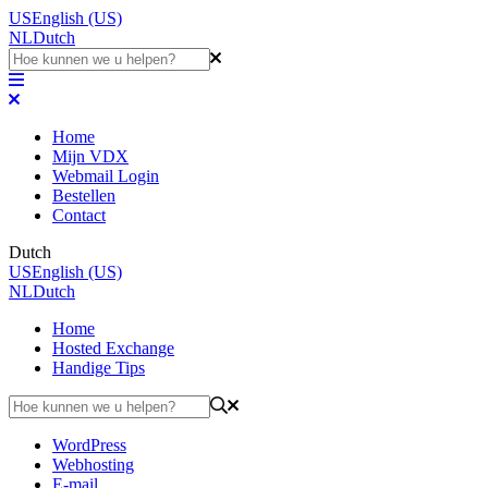
US
English (US)
NL
Dutch
Home
Mijn VDX
Webmail Login
Bestellen
Contact
Dutch
US
English (US)
NL
Dutch
Home
Hosted Exchange
Handige Tips
WordPress
Webhosting
E-mail