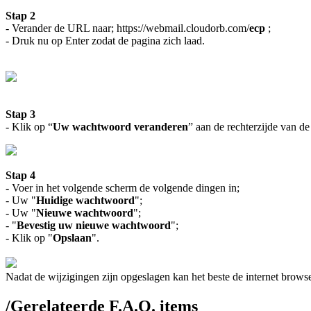
Stap 2
- Verander de URL naar; https://webmail.cloudorb.com/
ecp
;
- Druk nu op Enter zodat de pagina zich laad.
Stap 3
- Klik op “
Uw wachtwoord veranderen
” aan de rechterzijde van de
Stap 4
-
Voer in het volgende scherm de volgende dingen in;
- Uw "
Huidige wachtwoord
";
- Uw "
Nieuwe wachtwoord
";
- "
Bevestig uw nieuwe wachtwoord
";
- Klik op "
Opslaan
".
Nadat de wijzigingen zijn opgeslagen kan het beste de internet bro
/
Gerelateerde F.A.Q. items