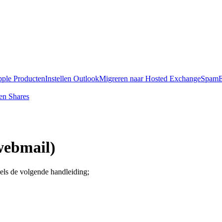
pple Producten
Instellen Outlook
Migreren naar Hosted Exchange
SpamE
en Shares
ebmail)
ls de volgende handleiding;