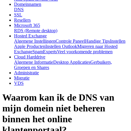
Domeinnamen
DNS
SSL
Resellers
Microsoft 365
RDS (Remote desktop)
Hosted Exchange
Algemene Instellingen
Controle Paneel
Handige Tips
Instellen
Apple Producten
Instellen Outlook
Migreren naar Hosted
Exchange
SpamExperts
Veel voorkomende problemen
Cloud Harddrive
Algemene Informatie
Desktop Applicaties
Gerbuikers,
Groepen en Shares
Administratie
Migratie
VDS
Waarom kan ik de DNS van
mijn domein niet beheren
binnen het online
klantenportaal?