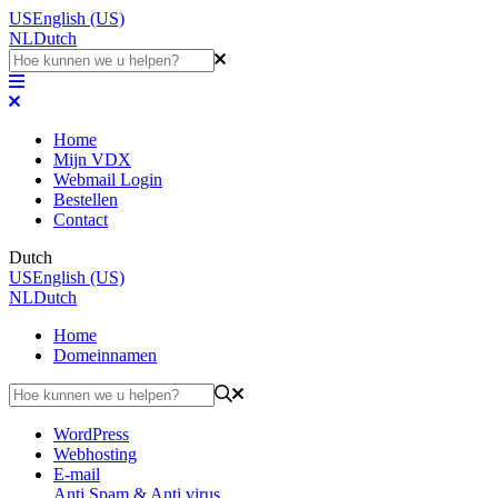
US
English (US)
NL
Dutch
Home
Mijn VDX
Webmail Login
Bestellen
Contact
Dutch
US
English (US)
NL
Dutch
Home
Domeinnamen
WordPress
Webhosting
E-mail
Anti Spam & Anti virus