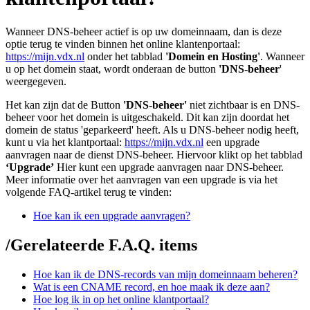
Wanneer DNS-beheer actief is op uw domeinnaam, dan is deze
optie terug te vinden binnen het online klantenportaal:
https://mijn.vdx.nl
onder het tabblad
'Domein en Hosting'
. Wanneer
u op het domein staat, wordt onderaan de button
'DNS-beheer
'
weergegeven.
Het kan zijn dat de Button
'DNS-beheer'
niet zichtbaar is en DNS-
beheer voor het domein is uitgeschakeld. Dit kan zijn doordat het
domein de status 'geparkeerd' heeft. Als u DNS-beheer nodig heeft,
kunt u via het klantportaal:
https://mijn.vdx.nl
een upgrade
aanvragen naar de dienst DNS-beheer. Hiervoor klikt op het tabblad
‘Upgrade’
Hier kunt een upgrade aanvragen naar DNS-beheer.
Meer informatie over het aanvragen van een upgrade is via het
volgende FAQ-artikel terug te vinden:
Hoe kan ik een upgrade aanvragen?
/
Gerelateerde F.A.Q. items
Hoe kan ik de DNS-records van mijn domeinnaam beheren?
Wat is een CNAME record, en hoe maak ik deze aan?
Hoe log ik in op het online klantportaal?